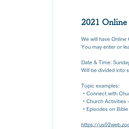
2021 Online
We will have Online 
You may enter or le
Date & Time: Sunda
Will be divided into 
Topic examples: 
・Connect with Churc
・Church Activities – 
・Episodes on Bible 
https://us02web.z