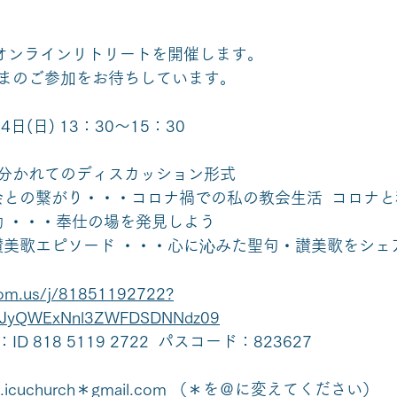
会オンラインリトリートを開催します。
まのご参加をお待ちしています。
4日(日) 13：30～15：30
分かれてのディスカッション形式
(例)・教会との繋がり・・・コロナ禍での私の教会生活  コロナ
       ・教会活動 ・・・奉仕の場を発見しよう   
         ・聖句・讃美歌エピソード ・・・心に沁みた聖句・讃美歌を
oom.us/j/81851192722?
JyQWExNnl3ZWFDSDNNdz09
 818 5119 2722  パスコード：823627
.icuchurch＊gmail.com （＊を＠に変えてください）