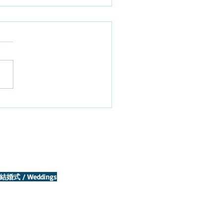
竹司牧師 記念礼拝のお知
ev. Takeshi Nagata
rial Service
：2024年9月7日（土）午前
 場所：大学礼拝堂 Date &
2024,
ce: University Chapel
拝後、食堂にて茶話会。The
e will be...
結婚式 / Weddings