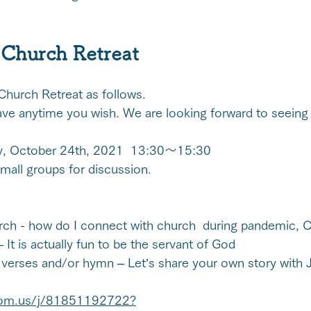
 Church Retreat
Church Retreat as follows.
ave anytime you wish. We are looking forward to seeing
y, October 24th, 2021  13:30～15:30
small groups for discussion.
h - how do I connect with church  during pandemic, C
It is actually fun to be the servant of God
verses and/or hymn – Let’s share your own story with 
oom.us/j/81851192722?