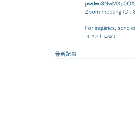
pwd=c3NwMXp0QX
Zoom meeting ID :
For inquiries, send
イベント Event
最新記事