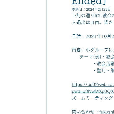
Ended]
更新日：
2024年2月23日
下記の通りICU教
入退出は自由。皆さ
日時：2021年10月2
内容：小グループに
      テーマ
         
       
https://us02web.z
pwd=c3NwMXp0QX
ズームミーティング：ID
問い合わせ：fukushi