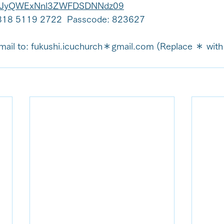
JyQWExNnl3ZWFDSDNNdz09
 818 5119 2722  Passcode: 823627
 email to: fukushi.icuchurch＊gmail.com (Replace ＊ with