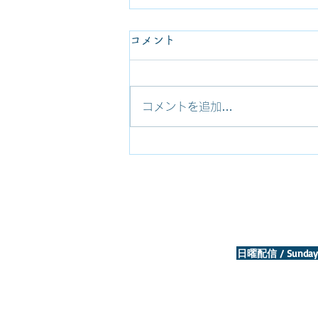
2025クリスマス礼拝のご案
コメント
内 Christmas Services at ICU
Church (終了Ended)
今年のクリスマスは、以下のよう
コメントを追加…
に礼拝を行います。皆さんのご参
加をお待ちしています！ This
year's Christmas services will be
held as below. We hope you will
be able to join us! ●大学燭火礼
拝 Christmas Candlelight
Service 12月19日（金）午後7時
30分 （午後7時開場） 礼拝堂
日曜配信 / Sunday 