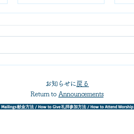
2024 クリスマス礼拝のご案
永田
内Christmas Services at ICU
らせ R
Church (終了Ended)
Memo
今年のクリスマスは、以下のよう
日時
に礼拝を行います。皆さんのご参
11時
加をお待ちしています！ This
Time: September 7 (Sat.) 
year's Christmas services will be
11 A.M. Pla
held as below. We hope you will
※礼
be able to join us!...
servic
お知らせに
戻る
Return to
Announcements
Mailings
献金方法 / How to Give
礼拝参加方法 / How to Attend Worship