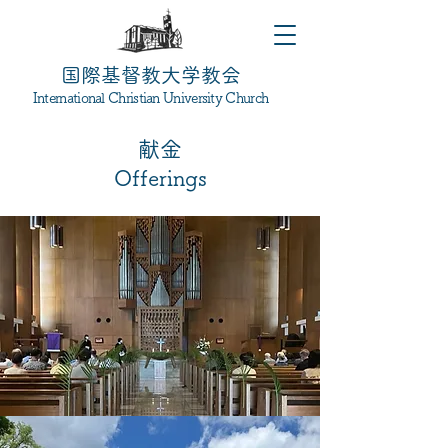
国際基督教大学教会
International Christian University Church
献金
Offerings