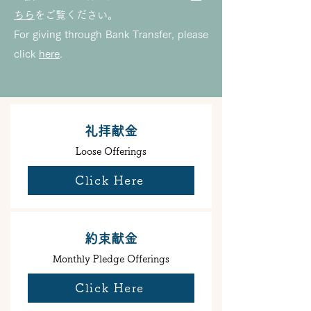
ちら
をご覧ください。
For giving through Bank Transfer, please
click
here
.
礼拝献金
Loose Offerings
Click Here
約束献金
Monthly Pledge Offerings
Click Here