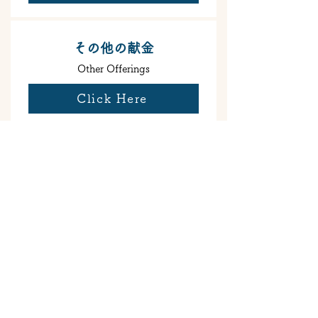
その他の献金
Other Offerings
Click Here
お問い合わせ
- Contact -
国際基督教大学教会
International Christian University
Church
MAIL：
office@icuchurch.com