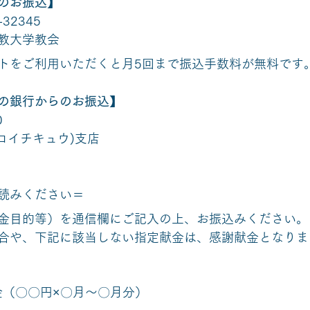
のお振込】
32345
教大学教会
トをご利用いただくと月5回まで振込手数料が無料です
の銀行からのお振込】
0
ロイチキュウ)支店
読みください＝
金目的等）を通信欄にご記入の上、お振込みください。
合や、下記に該当しない指定献金は、感謝献金となりま
〕
金（〇〇円×〇月～〇月分）