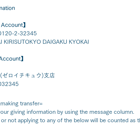
mation
 Account】
00120-2-32345　
I KIRISUTOKYO DAIGAKU KYOKAI
 Account】
(ゼロイチキュウ)支店
0032345
making transfer= 
ur giving information by using the message column.