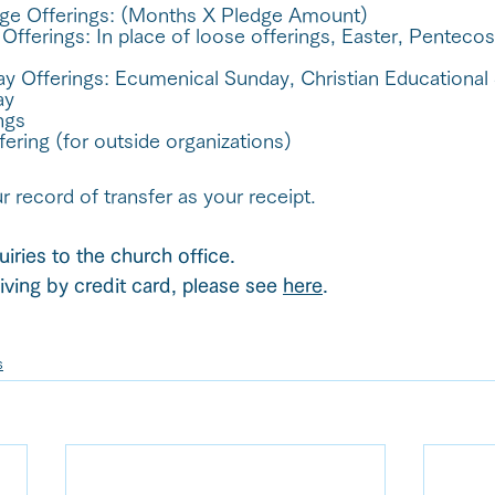
e Offerings: (Months X Pledge Amount)
fferings: In place of loose offerings, Easter, Pentecos
.
y Offerings: Ecumenical Sunday, Christian Educational
ay
ngs
ring (for outside organizations)
record of transfer as your receipt.
iries to the church office.
iving by credit card, please see 
here
.
s