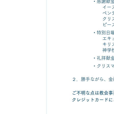
・感謝献
イー
ペン
クリ
ピースベ
・特別日
エキ
キリ
神学
・礼拝献
・クリスマ
２．勝手ながら、金
ご不明な点は教会事
クレジットカードに