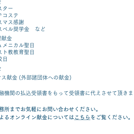
金
スター
テコステ
スマス感謝
ル奨学金　など              
曜献金
ュメニカル聖日
スト教教育聖日
校日
金
ス献金 (外部諸団体への献金) 
融機関の払込受領書をもって受領書に代えさせて頂きま
務所までお気軽にお問い合わせください。
よるオンライン献金については
こちら
をご覧ください。