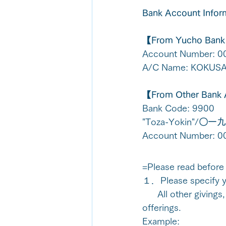
Bank Account Infor
【From Yucho Bank
Account Number: 
A/C Name: KOKUSA
【From Other Bank
Bank Code: 9900
"Toza-Yokin"/
〇一九
Account Number: 
=Please read before 
１．Please specify yo
      All other givings, or not applying to any of the below will be counted as thanksgiving 
offerings.
Example: 