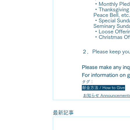
・Monthly Pledg
・Thanksgiving O
Peace Bell, etc
・Special Sunda
Seminary Sund
・Loose Offeri
・Christmas Offe
２．Please keep your 
Please make any inqu
For information on g
タグ：
献金方法 / How to Give
お知らせ Announcement
最新記事