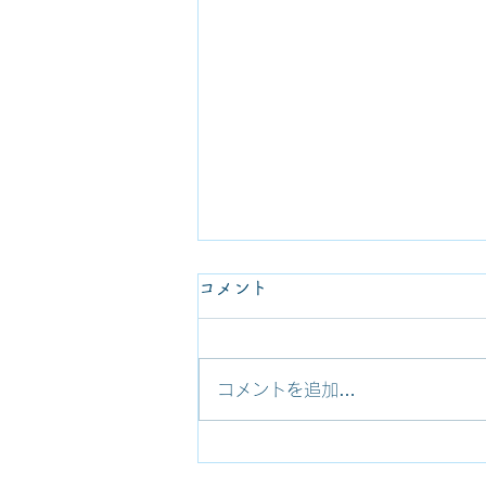
日曜配信に関する変更のお知
コメント
らせChanges in Sunday
Mailings (Updated May.
これまで日曜配信登録者の皆さま
コメントを追加…
には日曜ごとに電子メールの添付
2026)
ファイルにて週報・説教を送信し
てまいりましたが、2026年6月よ
りメール添付での送信を取りや