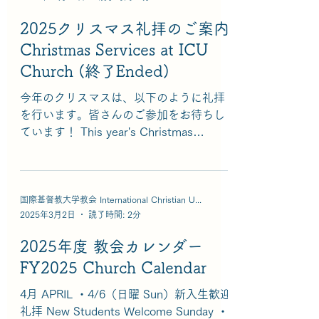
recipients via email. Starting June 2026,
Day、春のバザー（予定） Spring Bazaar
these materials will no longer
2025クリスマス礼拝のご案内
(Pending) ・5/17（日曜 Sun） 役員会
Christmas Services at ICU
Church Council Meeting ・5/24（日曜
Sun） 聖霊降臨日（ペンテコステ）
Church (終了Ended)
Pentecost Sunday 6月 JUNE ・6/7（日
今年のクリスマスは、以下のように礼拝
曜 Sun）音楽礼拝 Music Service ・
を行います。皆さんのご参加をお待ちし
6/14（日曜 Sun）花の日・こどもの日
ています！ This year's Christmas
Flowers Day & Children's Day ・
services will be held as below. We hope
6/21（日曜 Sun） 役員会 Church
you will be able to join us! ●大学燭火礼
Council Meeting
拝 Christmas Candlelight Service 12月19
日（金）午後7時30分 （午後7時開場）
国際基督教大学教会 International Christian University Church
2025年3月2日
読了時間: 2分
礼拝堂及びオンライン December 19th
(Fri.) 7:30 p.m. (Doors open at 7 p.m.)
2025年度 教会カレンダー
Chapel and On-line 事前予約不要。ICU
FY2025 Church Calendar
学生、教職員、一般、どなたでもどう
ぞ。なお、オンラインでの参加も可能で
4月 APRIL ・4/6（日曜 Sun）新入生歓迎
す。 ライブ配信(のちオンデマンド）は
礼拝 New Students Welcome Sunday ・