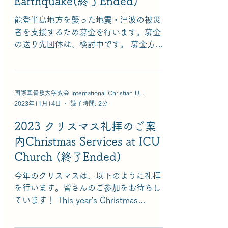
Earthquake(終了Ended)
能登半島地方を襲った地震・津波の被災
者を支援するため募金を行います。募金
の送り先団体は、検討中です。 募金方
法： 振込の際、必ず通信欄に「能登地
震」とご記入ください。 ・ゆうちょ銀
行から 口座番号: 00120-2-32345／口座
名義: 国際基督教大学教会...
国際基督教大学教会 International Christian University Church
2023年11月14日
読了時間: 2分
2023 クリスマス礼拝のご案
内Christmas Services at ICU
Church (終了Ended)
今年のクリスマスは、以下のように礼拝
を行います。皆さんのご参加をお待ちし
ています！ This year's Christmas
services will be held as below. We hope
you will be able to join us!...