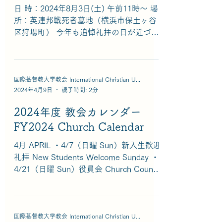
日 時：2024年8月3日(土) 午前11時～ 場
所：英連邦戦死者墓地（横浜市保土ヶ谷
区狩場町） 今年も追悼礼拝の日が近づい
て参りました。この日、保土ヶ谷にある
英連邦戦死者墓地に眠る、第二次世界大
戦で犠牲になった捕虜の方々を覚えて祈
ります。...
国際基督教大学教会 International Christian University Church
2024年4月9日
読了時間: 2分
2024年度 教会カレンダー
FY2024 Church Calendar
4月 APRIL ・4/7（日曜 Sun）新入生歓迎
礼拝 New Students Welcome Sunday ・
4/21（日曜 Sun）役員会 Church Council
Meeting 5月 MAY ・5/12（日曜 Sun）父
母の日 Parents'...
国際基督教大学教会 International Christian University Church