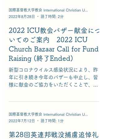
国際基督教大学教会 International Christian University Church
2022年8月28日
読了時間: 2分
2022 ICU教会バザー献金につ
いてのご案内 2022 ICU
Church Bazaar Call for Fund
Raising (終了Ended)
新型コロナウイルス感染状況により、昨
年に引き続き今年のバザーも中止し、皆
様に献金のご協力をいただくことで、各
団体へのチャリティー献金支援を継続し
たいと思います。 10月31日まで、振込ま
たは礼拝時に献金箱にて受け付けます。
お志のある方はどなたでも、ご協力をお
国際基督教大学教会 International Christian University Church
2022年7月12日
読了時間: 1分
願いいたします。...
第28回英連邦戦没捕虜追悼礼