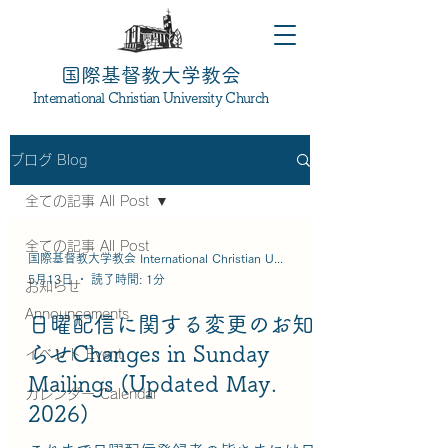
国際基督教大学教会
International Christian University Church
ブログ Blog
全ての記事 All Post
全ての記事 All Post
国際基督教大学教会 International Christian University Church
5月13日
読了時間: 1分
お知らせ
Announcements
日曜配信に関する変更のお知
らせChanges in Sunday
イベント Event
Mailings (Updated May.
カレンダー Calendar
2026)