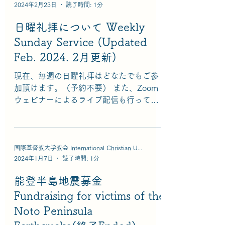
2024年2月23日
読了時間: 1分
日曜礼拝について Weekly
Sunday Service (Updated
Feb. 2024. 2月更新)
現在、毎週の日曜礼拝はどなたでもご参
加頂けます。（予約不要） また、Zoom
ウェビナーによるライブ配信も行ってい
ます。
https://icu.zoom.us/webinar/register/W
N__w_fG_v-Sp2B6nCwXZdHZw...
国際基督教大学教会 International Christian University Church
2024年1月7日
読了時間: 1分
能登半島地震募金
Fundraising for victims of the
Noto Peninsula