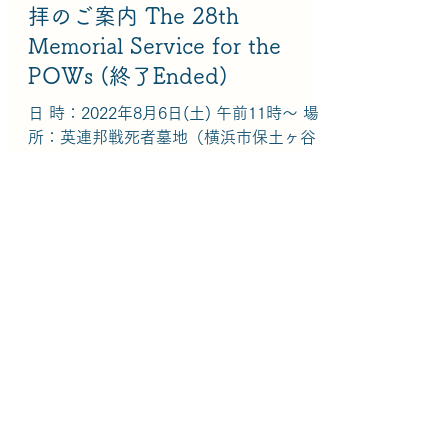
拝のご案内 The 28th
Memorial Service for the
POWs (終了Ended)
日 時：2022年8月6日(土) 午前11時～ 場
所：英連邦戦死者墓地（横浜市保土ヶ谷
区狩場町） 今年も追悼礼拝の日が近づい
て参りました。この日、保土ヶ谷にある
英連邦戦死者墓地に眠る、第二次世界大
戦で犠牲になった捕虜の方々を覚えて祈
ります。...
国際基督教大学教会 International Christian University Church
2022年6月5日
読了時間: 1分
ウクライナ避難民支援募金
Fundraising for Victims of
the Ukraine Conflict (終了
Ended)