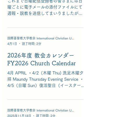
これまで日曜配信登録者の皆さまには日
曜ごとに電子メールの添付ファイルにて
週報・説教を送信してまいりましたが、
2026年6月よりメール添付での送信を取
りやめ、共有ドライブにてご覧いただく
方法に変更します。移行後は、日曜配信
にてお知らせするURLリンクから、一週
国際基督教大学教会 International Christian University Church
4月1日
読了時間: 2分
間の期限付きでいつでも週報・説教をご
覧頂けます。URLリンクに変更はなく、
2026年度 教会カレンダー
週報・説教のファイルは日曜ごとに更新
FY2026 Church Calendar
されます。 6月7日（日）以降、日曜配信
メールにて以下の2つのURLリンクが送ら
4月 APRIL ・4/2（木曜 Thu) 洗足木曜夕
れます。 1. オンライン礼拝へのリン
拝 Maundy Thursday Evening Service ・
ク（Zoomウェビナー） 2. 週報・説
4/5（日曜 Sun）復活聖日（イースター）
教が格納された共有ドライブへのリンク
礼拝 Easter Sunday ・4/12（日曜 Sun）
＊これらのURLリンクは毎週同じで
新入生歓迎礼拝 New Students Welcome
す。 ICU教会礼拝委員会 教会事務所 The
Sunday ・4/19（日曜 Sun） 役員会
church bulletin and sermon scripts have
Church Council Meeting 5月 MAY ・
国際基督教大学教会 International Christian University Church
been sent weekly to Sunday mailing
2025年11月18日
読了時間: 2分
5/10（日曜 Sun）父母の日 Parents'