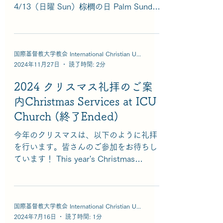
こちら オンデマンド配信：2025年12月
4/13（日曜 Sun）棕櫚の日 Palm Sunday
31日(水）午後7時まで No reservation
・4/17（木曜 Thu）洗足木曜夕拝
required. ICU students, faculty and staff,
Maundy Thursday Evening...
general public. All are welcome. This se
国際基督教大学教会 International Christian University Church
2024年11月27日
読了時間: 2分
2024 クリスマス礼拝のご案
内Christmas Services at ICU
Church (終了Ended)
今年のクリスマスは、以下のように礼拝
を行います。皆さんのご参加をお待ちし
ています！ This year's Christmas
services will be held as below. We hope
you will be able to join us!...
国際基督教大学教会 International Christian University Church
2024年7月16日
読了時間: 1分