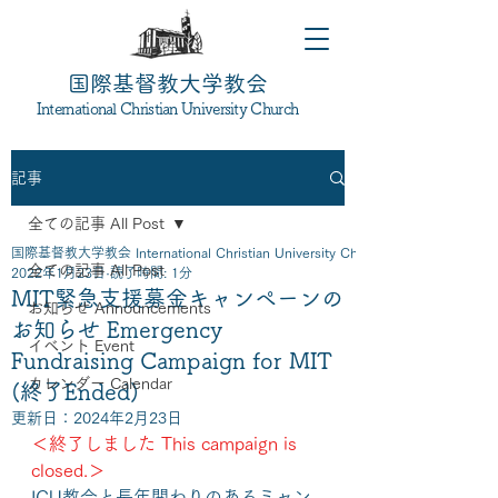
国際基督教大学教会
International Christian University Church
記事
全ての記事 All Post
国際基督教大学教会 International Christian University Church
全ての記事 All Post
2022年1月23日
読了時間: 1分
MIT緊急支援募金キャンペーンの
お知らせ Announcements
お知らせ Emergency
イベント Event
Fundraising Campaign for MIT
カレンダー Calendar
(終了Ended)
更新日：
2024年2月23日
＜終了しました This campaign is 
closed.＞
ICU教会と長年関わりのあるミャン