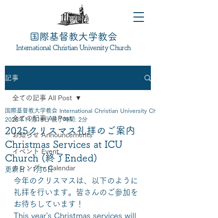
国際基督教大学教会
International Christian University Church
記事
全ての記事 All Post
国際基督教大学教会 International Christian University Church
全ての記事 All Post
2025年11月18日
読了時間: 2分
2025クリスマス礼拝のご案内
お知らせ Announcements
Christmas Services at ICU
イベント Event
Church (終了Ended)
カレンダー Calendar
更新日：
1月6日
今年のクリスマスは、以下のように
礼拝を行います。皆さんのご参加を
お待ちしています！
This year's Christmas services will 