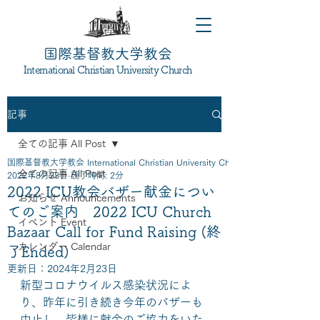
国際基督教大学教会
International Christian University Church
記事
全ての記事 All Post
国際基督教大学教会 International Christian University Church
全ての記事 All Post
2022年8月28日
読了時間: 2分
2022 ICU教会バザー献金につい
お知らせ Announcements
てのご案内 2022 ICU Church
イベント Event
Bazaar Call for Fund Raising (終
カレンダー Calendar
了Ended)
更新日：
2024年2月23日
新型コロナウイルス感染状況によ
り、昨年に引き続き今年のバザーも
中止し、皆様に献金のご協力をいた