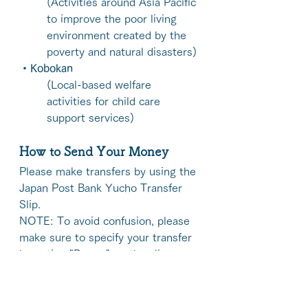
(Activities around Asia Pacific 
to improve the poor living 
environment created by the 
poverty and natural disasters)
・Kobokan
(Local-based welfare 
activities for child care 
support services)
How to Send Your Money 
Please make transfers by using the 
Japan Post Bank Yucho Transfer 
Slip. 
NOTE: To avoid confusion, please 
make sure to specify your transfer 
by noting "Bazaar" on the slip. 
By Post Office：00120-2-32345
A/C Name：KOKUSAI 